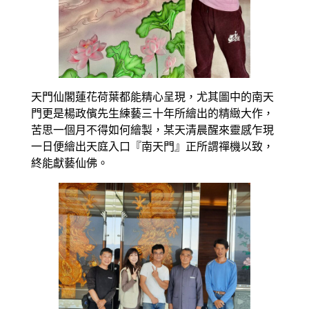
天門仙閣蓮花荷葉都能精心呈現，尤其圖中的南天
門更是楊政儐先生練藝三十年所繪出的精緻大作，
苦思一個月不得如何繪製，某天清晨醒來靈感乍現
一日便繪出天庭入口『南天門』正所謂禪機以致，
終能獻藝仙佛。