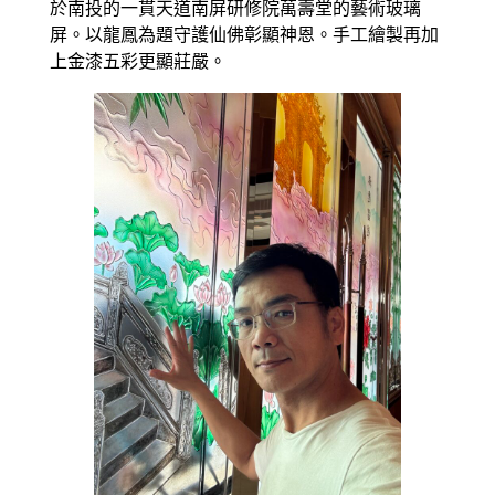
於南投的一貫天道南屏研修院萬壽堂的藝術玻璃
屏。以龍鳳為題守護仙佛彰顯神恩。手工繪製再加
上金漆五彩更顯莊嚴。