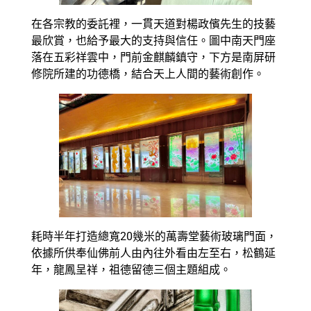
在各宗教的委託裡，一貫天道對楊政儐先生的技藝
最欣賞，也給予最大的支持與信任。圖中南天門座
落在五彩祥雲中，門前金麒麟鎮守，下方是南屏研
修院所建的功德橋，結合天上人間的藝術創作。
耗時半年打造總寬20幾米的萬壽堂藝術玻璃門面，
依據所供奉仙佛前人由內往外看由左至右，松鶴延
年，龍鳳呈祥，祖德留德三個主題組成。