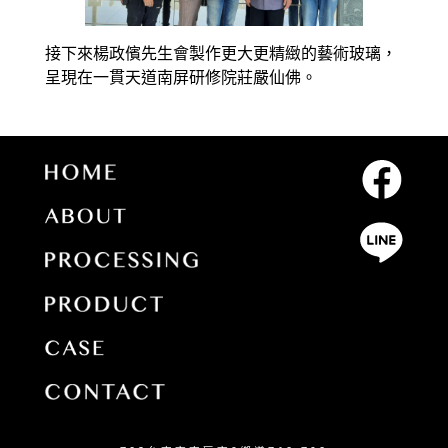
接下來楊政儐先生會製作更大更精緻的藝術玻璃，
呈現在一貫天道南屏研修院莊嚴仙佛。