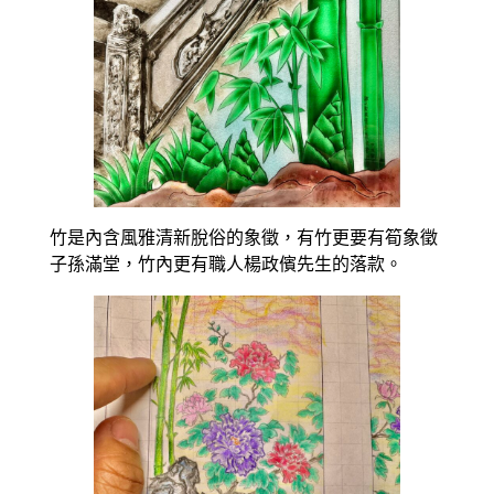
竹是內含風雅清新脫俗的象徵，有竹更要有筍象徵
子孫滿堂，竹內更有職人楊政儐先生的落款。