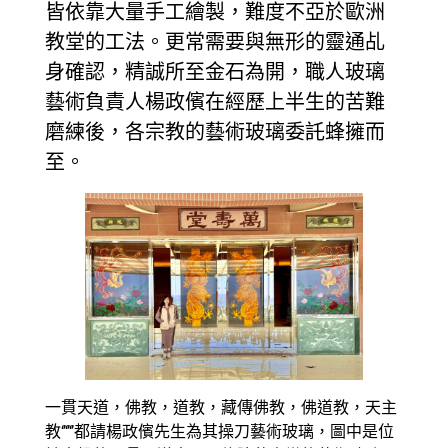
皆依靠大量手工繪製，難度不亞於歐洲
教堂的工法。更常需要與無形的靈通乩
身確認，精誠所至金石為開，職人玻璃
藝術負責人楊政儐在經歷上半生的苦難
磨練後，各宗教的藝術玻璃委託蜂擁而
至。
一貫天道，佛教，道教，藏傳佛教，佛道教，天主
教‘’‘’‘’都請楊政儐先生為其操刀藝術玻璃，圖中是位