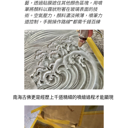
藝，透過貼膜遮住其他顏色區塊，用噴
筆將顏料以霧狀附著在玻璃表面的技
術。空氣壓力，顏料濃淡稀薄，噴筆力
道控制，手腕操作路線’‘’‘都需千錘百練
南海古佛更是經歷上千道精細的噴繪過程才能顯現