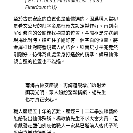
[“ET1111003″],”FilterValueList”:[“0.8″],”
FilterCount”:1}}
至於古佛安座的位置也是仙佛選的，因爲職人當初
是看文公尺的紅字金屬框預先設定製作好。再到南
屏研修院的公關樓找適當的位置，金屬框是先送到
現場比對時，牆壁柱子剛好有一個空白的位置，將
金屬框比對時發現驚人的巧合，壁面尺寸長寬竟然
剛剛好，彷彿爲此處量身打造般的精準。說是仙佛
親自選的位置也不為過。
南海古佛安座後，再請道親增加透射燈
顯現光明，眾人紛紛驚豔稱讚，楊先生
也才真正安心。
職人歷經五十年的苦難，歷經三十二年學技練藝終
能繪製出仙佛殊勝。楊政儐先生不求大富大貴，但
求獻藝莊嚴仙佛庇佑職人一家與已逝前人後代子孫
平安喜樂功德圓滿。