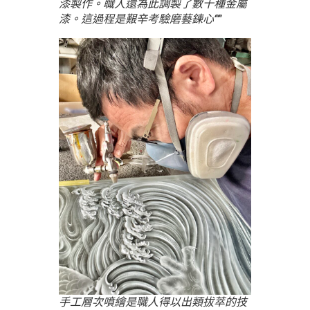
漆製作。職人還為此調製了數十種金屬
漆。這過程是艱辛考驗磨藝鍊心‘’‘’‘
手工層次噴繪是職人得以出類拔萃的技