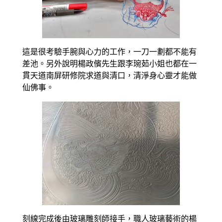
這是很考驗手腕與心力的工作，一刀一劃都不能有
差池。另外說明楊政儐先生跟李琬茹小姐也都在一
貫天道南屏研修院求道與清口，清淨身心靈才能做
仙佛事。
刻線完成後由玻璃雕刻師接手，職人玻璃藝術的楊