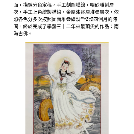
面，描線分色定稿，手工刻圖膜線，噴砂雕刻層
次，手工上色繪製描線，金屬漆逐層堆疊層次，依
照各色分多次按照圖面堆疊繪製‘’‘’‘整整四個月的時
間，終於完成了學藝三十二年來最頂尖的作品：南
海古佛。