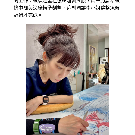
的工作。線稿是畫在玻璃雕刻厚膜，用筆刀對準線
條中間與邊緣精準刻劃，這副圖讓李小姐整整耗時
數週才完成。