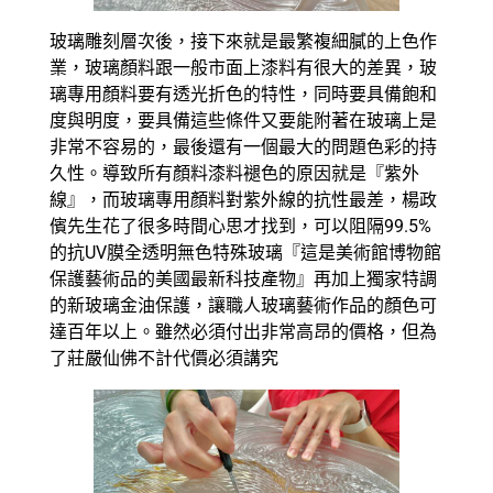
玻璃雕刻層次後，接下來就是最繁複細膩的上色作
業，玻璃顏料跟一般市面上漆料有很大的差異，玻
璃專用顏料要有透光折色的特性，同時要具備飽和
度與明度，要具備這些條件又要能附著在玻璃上是
非常不容易的，最後還有一個最大的問題色彩的持
久性。導致所有顏料漆料褪色的原因就是『紫外
線』，而玻璃專用顏料對紫外線的抗性最差，楊政
儐先生花了很多時間心思才找到，可以阻隔99.5%
的抗UV膜全透明無色特殊玻璃『這是美術館博物館
保護藝術品的美國最新科技產物』再加上獨家特調
的新玻璃金油保護，讓職人玻璃藝術作品的顏色可
達百年以上。雖然必須付出非常高昂的價格，但為
了莊嚴仙佛不計代價必須講究