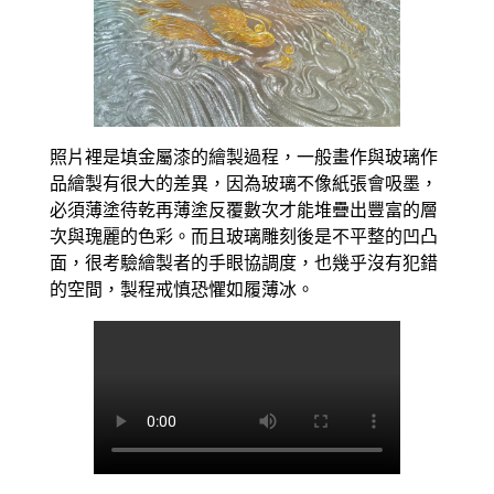
照片裡是填金屬漆的繪製過程，一般畫作與玻璃作
品繪製有很大的差異，因為玻璃不像紙張會吸墨，
必須薄塗待乾再薄塗反覆數次才能堆疊出豐富的層
次與瑰麗的色彩。而且玻璃雕刻後是不平整的凹凸
面，很考驗繪製者的手眼協調度，也幾乎沒有犯錯
的空間，製程戒慎恐懼如履薄冰。