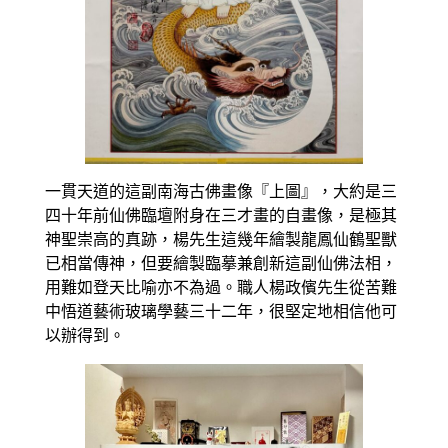
一貫天道的這副南海古佛畫像『上圖』，大約是三
四十年前仙佛臨壇附身在三才畫的自畫像，是極其
神聖崇高的真跡，楊先生這幾年繪製龍鳳仙鶴聖獸
已相當傳神，但要繪製臨摹兼創新這副仙佛法相，
用難如登天比喻亦不為過。職人楊政儐先生從苦難
中悟道藝術玻璃學藝三十二年，很堅定地相信他可
以辦得到。