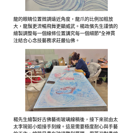
龍的眼睛位置微調遠近角度，龍爪的比例加粗放
大，龍鬚更流暢飛舞更顯威武。楊政儐先生謹慎的
繪製調整每一個線條位置講究每一個細節’‘’全神貫
注結合心念技藝務求莊嚴仙佛。
楊先生繪製好古佛藝術玻璃線稿後，接下來就由太
太李琬茹小姐接手刻線。這是需要極度耐心與手藝