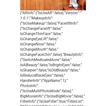
{“ARInfo”:{“IsUseAR”:false},”Version”:”
1.0.1″,”MakeupInfo”:
{“IsUseMakeup”:false},”FaceliftInfo”:
{“IsChangeFacelift”:false,”
IsChangeThinFace”:false,”
IsChangeEyeLift”:false,”
IsChangeNose”:false,”
IsChangeMouth”:false,”
IsChangeFaceChin”:false},”BeautyInfo”:
{“SwitchMedicatedAcne”:false,”
IsAIBeauty”:false,”IsBrightEyes”:false,”
IsSharpen”:false,”IsOldBeauty”:false,”
IsReduceBlackEyes”:false},”
HandlerInfo”:{“AppName”:1},”
PhotoInfo”:
{“IsUseMultiPhotoMode”:false},”
BigMovieInfo”:{“IsUseBigMovie”:false},”
FilterInfo”:{“IsUseFilter”:true,”FilterList”: