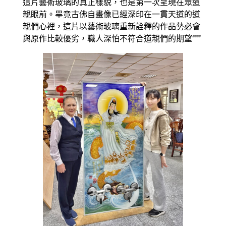
這片藝術玻璃的真正樣貌，也是第一次呈現在眾道
親眼前。畢竟古佛自畫像已經深印在一貫天道的道
親們心裡，這片以藝術玻璃重新詮釋的作品勢必會
與原作比較優劣，職人深怕不符合道親們的期望‘’‘’‘’‘’