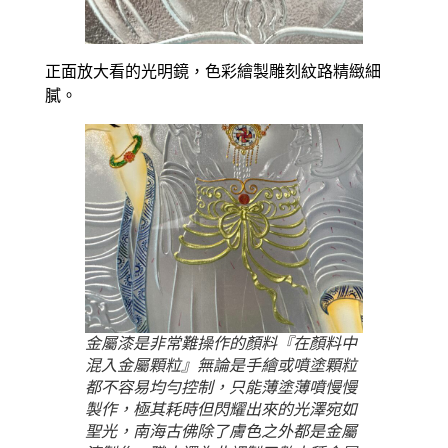
正面放大看的光明鏡，色彩繪製雕刻紋路精緻細
膩。
金屬漆是非常難操作的顏料『在顏料中
混入金屬顆粒』無論是手繪或噴塗顆粒
都不容易均勻控制，只能薄塗薄噴慢慢
製作，極其耗時但閃耀出來的光澤宛如
聖光，南海古佛除了膚色之外都是金屬