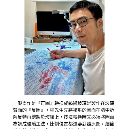
一般畫作是『正圖』轉換成藝術玻璃是製作在玻璃
背面的『反圖』，楊先生先將複雜的圖面在腦中拆
解反轉再繪製於玻璃上，技法轉換時又必須將圖面
為調成玻璃工法，比例位置都還要對照原圖，細節