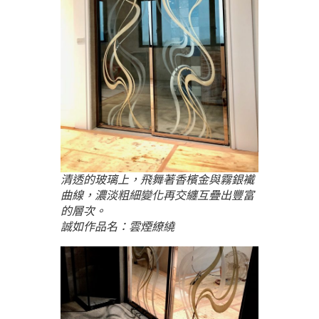
清透的玻璃上，飛舞著香檳金與霧銀襶
曲線，濃淡粗細變化再交纏互疊出豐富
的層次。
誠如作品名：雲煙繚繞