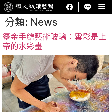
分類:
News
鎏金手繪藝術玻璃：雲彩是上
帝的水彩畫