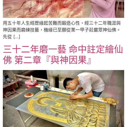
用五十年人生經歷緣起苦難而鍛造心性，經三十二年職涯與
神因果而磨練技藝，機緣已至願從業一甲子莊嚴眾神仙佛。
先從 […]
三十二年磨一藝 命中註定繪仙
佛 第二章『與神因果』