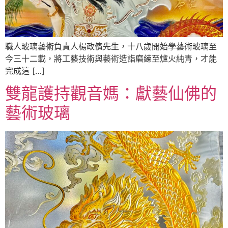
職人玻璃藝術負責人楊政儐先生，十八歲開始學藝術玻璃至
今三十二載，將工藝技術與藝術造詣磨練至爐火純青，才能
完成這 […]
雙龍護持觀音媽：獻藝仙佛的
藝術玻璃