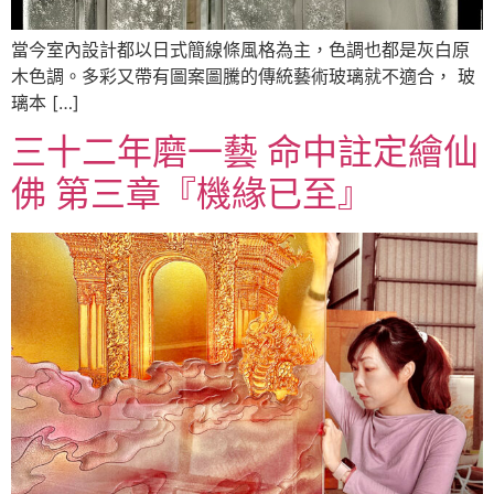
當今室內設計都以日式簡線條風格為主，色調也都是灰白原
木色調。多彩又帶有圖案圖騰的傳統藝術玻璃就不適合， 玻
璃本 […]
三十二年磨一藝 命中註定繪仙
佛 第三章『機緣已至』