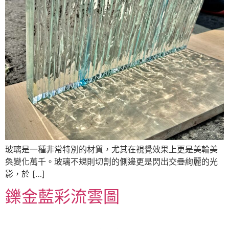
玻璃是一種非常特別的材質，尤其在視覺效果上更是美輪美
奐變化萬千。玻璃不規則切割的側邊更是閃出交疊絢麗的光
影，於 […]
鑠金藍彩流雲圖