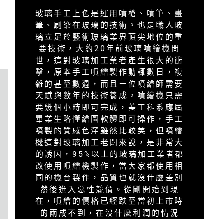
玻璃手工上色是運用噴槍、噴筆、畫
筆、刷染在玻璃的技術。也是職人玻
璃立足於藝術玻璃業界頂尖地位的重
要技術，大約20年前玻璃噴繪機問
世，這對玻璃加工業者產生很大的衝
擊，原本手工噴繪製作動輒數日，複
雜的甚至數週，而且ㄧ位噴繪師需要
天賦與數年的技術養成。噴繪機只需
要幾個小時即可完成，美工科系應屆
畢業生略懂繪圖軟體即可操作，手工
噴製的質感色澤雖然比較美，但噴繪
機這對玻璃加工老闆來說，是非常大
的誘因，95%以上的玻璃加工業者都
改使用噴繪機製作，當大家都使用相
同的機台製作，品質也就沒什麼差別
然後進入惡性競價。從剛開始到現
在，噴繪的價格已經跌至當初上市時
的兩成不到，在沒什麼利潤的情況